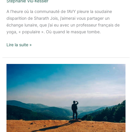
Stéphanie Viu-Kessler
A l’heure où la communauté de l’AVY pleure la soudaine
disparition de Sharath Jois, j’aimerai vous partager un
échange lunaire, que j’ai eu avec un professeur français de
yoga, « populaire ». Où quand le masque tombe.
Lire la suite »
Aller
au
bout
du
bout