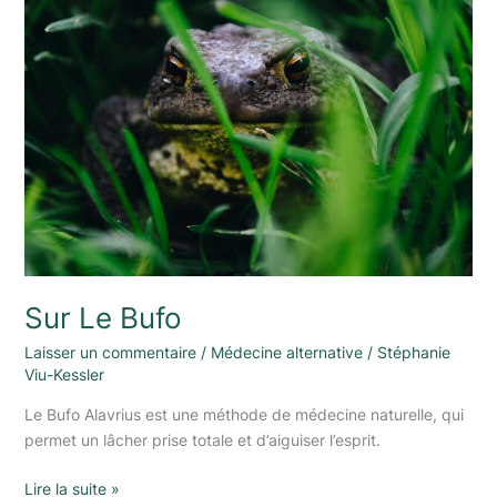
Le
Bufo
Sur Le Bufo
Laisser un commentaire
/
Médecine alternative
/
Stéphanie
Viu-Kessler
Le Bufo Alavrius est une méthode de médecine naturelle, qui
permet un lâcher prise totale et d’aiguiser l’esprit.
Lire la suite »