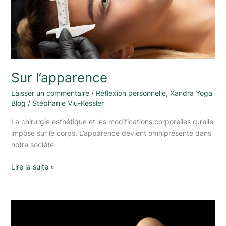
Sur l’apparence
Laisser un commentaire
/
Réflexion personnelle
,
Xandra Yoga
Blog
/
Stéphanie Viu-Kessler
La chirurgie esthétique et les modifications corporelles qu’elle
impose sur le corps. L’apparence devient omniprésente dans
notre société
Lire la suite »
Le
vrai