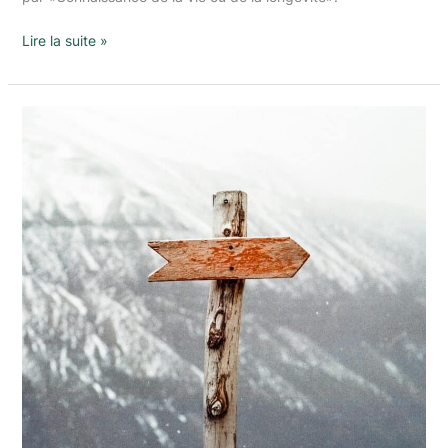
Lire la suite »
Trouver
sa
voi(e)
(x)