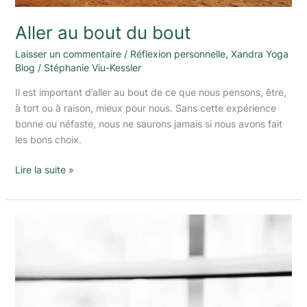
Aller au bout du bout
Laisser un commentaire
/
Réflexion personnelle
,
Xandra Yoga
Blog
/
Stéphanie Viu-Kessler
Il est important d’aller au bout de ce que nous pensons, être,
à tort ou à raison, mieux pour nous. Sans cette expérience
bonne ou néfaste, nous ne saurons jamais si nous avons fait
les bons choix.
Lire la suite »
L’autre
côté
de
la
pièce