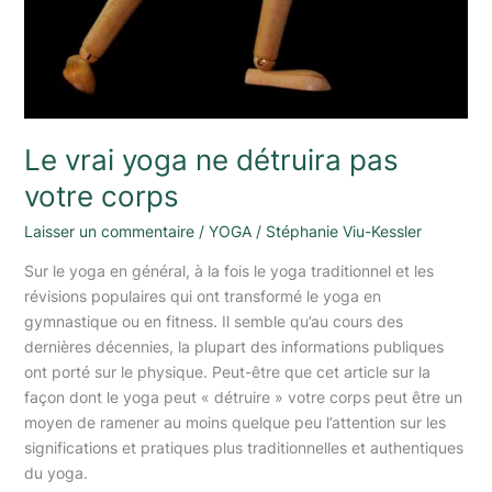
Le vrai yoga ne détruira pas
votre corps
Laisser un commentaire
/
YOGA
/
Stéphanie Viu-Kessler
Sur le yoga en général, à la fois le yoga traditionnel et les
révisions populaires qui ont transformé le yoga en
gymnastique ou en fitness. Il semble qu’au cours des
dernières décennies, la plupart des informations publiques
ont porté sur le physique. Peut-être que cet article sur la
façon dont le yoga peut « détruire » votre corps peut être un
moyen de ramener au moins quelque peu l’attention sur les
significations et pratiques plus traditionnelles et authentiques
du yoga.