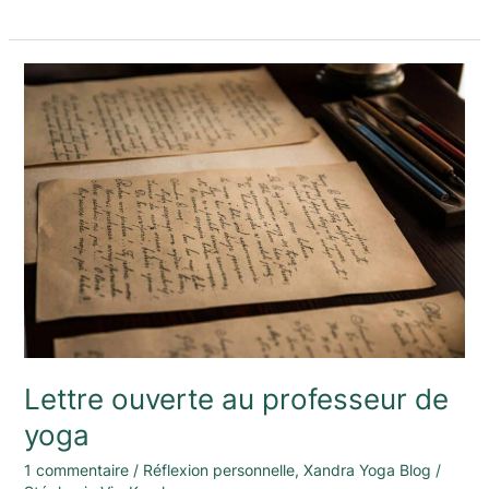
Lettre
ouverte
au
professeur
de
yoga
Lettre ouverte au professeur de
yoga
1 commentaire
/
Réflexion personnelle
,
Xandra Yoga Blog
/