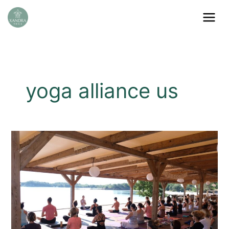
Aller
au
contenu
yoga alliance us
Yoga
Alliance